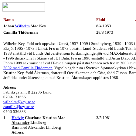
Namn
Född
Johan
Wilhelm
Mac Key
8/4 1953
Camilla
Thiderman
28/8 1973
Wilhelm Key, född och uppväxt i Umeå, 1957-1959 i Sundbyberg, 1959 - 1963 i
Eksjö, 1965 - 1973 i Umeå. Fr o m 1973 bosatt i Lund. Studerat vid Lunds Tekni
1988 anställd vid Lunds Universitet som forskningsingenjör vid MAX-laborator
- 1996 distriktchef i Skåne vid JET Data. Fr o m 1996 anställd vid Astra Draco 
Fr om 1999 sektionschef vid IT-avdelningen på AstraZeneca och fr o m 2003 avd
2002 med Camilla Thiderman
. Vigseln ägde rum i Svenska Sjömanskyrkan i New
Kristina Key, född Åkerman, dotter till Ove Åkerman och Göta, född Olsson. Bar
är födda under äktenskapet med Kristina. Äktenskapet upplöstes 1988.
Adress:
Fabriksgatan 3B 22236 Lund
0709-131666
wilhelm@key-se.se
camilla@key-se.se
0706-536833
1
Hedvig
Charlotta Kristina Mac
3/5 1981
Alexander
Lindberg
Barn med Alexander Lindberg
Adress: