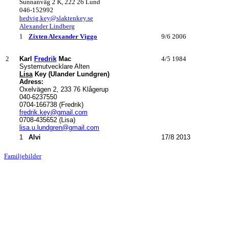
Sunnanväg 2 K, 222 26 Lund
046-152992
hedvig.key@slaktenkey.se
Alexander Lindberg
1
Zixten
Alexander Viggo
9/6 2006
2
Karl
Fredrik
Mac
4/5 1984
Systemutvecklare Alten
Lisa
Key (Ulander Lundgren)
Adress:
Oxelvägen 2, 233 76 Klågerup
040-6237550
0704-166738 (Fredrik)
fredrik.key@gmail.com
0708-435652 (Lisa)
lisa.u.lundgren@gmail.com
1
Alvi
17/8 2013
Familjebilder